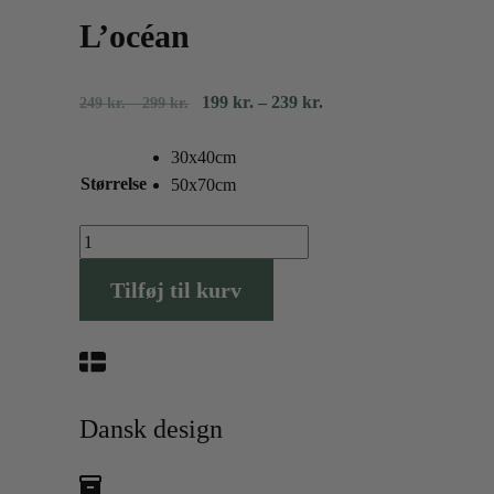
L’océan
Prisinterval:
Prisinterval:
199
kr.
–
239
kr.
249
kr.
–
299
kr.
249
199
kr.
kr.
30x40cm
til
Størrelse
til
50x70cm
299
239
kr.
L’océan
kr.
antal
Tilføj til kurv
Dansk design