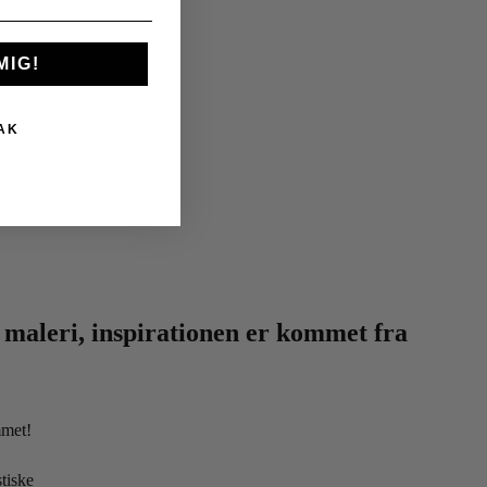
MIG!
AK
ig maleri, inspirationen er kommet fra
mmet!
tiske