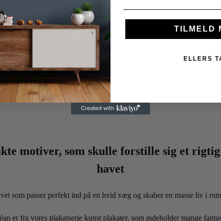
TILMELD 
ELLERS T
te motiver, som skulle forstille sig et rigt
havet
vet som passer perfekt ind på en hvid væg og skaber en masse liv i ru
éan er fra vores plakatserie kunst plakater, som indeholder mange fantas