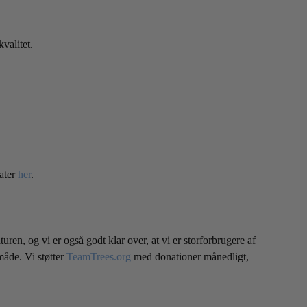
valitet.
kater
her
.
en, og vi er også godt klar over, at vi er storforbrugere af
 måde. Vi støtter
TeamTrees.org
med donationer månedligt,