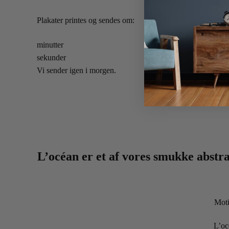
Plakater printes og sendes om:
minutter
sekunder
Vi sender igen i morgen.
L’océan er et af vores smukke abstrak
Moti
L’oc