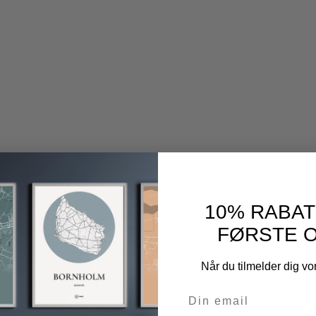
10% RABAT
FØRSTE 
Når du tilmelder dig v