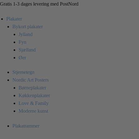
Skip
Skip
Gratis 1-3 dages levering med PostNord
to
to
Plakater
navigation
content
Bykort plakater
Jylland
Fyn
Sjælland
Øer
Stjernetegn
Nordic Art Posters
Børneplakater
Køkkenplakater
Love & Family
Moderne kunst
Plakatrammer