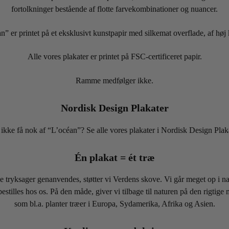
fortolkninger bestående af flotte farvekombinationer og nuancer.
n” er printet på et eksklusivt kunstpapir med silkemat overflade, af høj k
Alle vores plakater er printet på FSC-certificeret papir.
Ramme medfølger ikke.
Nordisk Design Plakater
ikke få nok af “L’océan”? Se alle vores plakater i Nordisk Design Pla
Én plakat = ét træ
tryksager genanvendes, støtter vi Verdens skove. Vi går meget op i natur
bestilles hos os. På den måde, giver vi tilbage til naturen på den rigtige
som bl.a. planter træer i Europa, Sydamerika, Afrika og Asien.