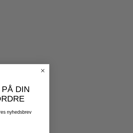
 PÅ DIN
ORDRE
ores nyhedsbrev