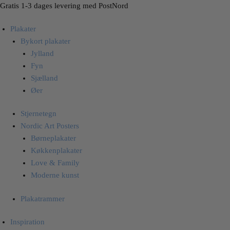
Skip
Skip
Gratis 1-3 dages levering med PostNord
to
to
Plakater
navigation
content
Bykort plakater
Jylland
Fyn
Sjælland
Øer
Stjernetegn
Nordic Art Posters
Børneplakater
Køkkenplakater
Love & Family
Moderne kunst
Plakatrammer
Inspiration