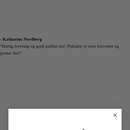
- Katharina Nordberg
"Hurtig levering og godt pakket ind. Plakaten er som forventet og
pynter fint!"