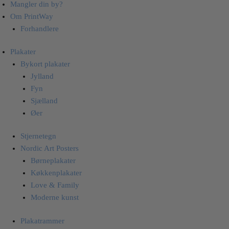
Mangler din by?
Om PrintWay
Forhandlere
Plakater
Bykort plakater
Jylland
Fyn
Sjælland
Øer
Stjernetegn
Nordic Art Posters
Børneplakater
Køkkenplakater
Love & Family
Moderne kunst
Plakatrammer