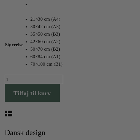
21×30 cm (A4)
30×42 cm (A3)
35×50 cm (B3)
42×60 cm (A2)
Størrelse
50×70 cm (B2)
60×84 cm (A1)
70×100 cm (B1)
Augustenborg
Plakaten
Tilføj til kurv
antal
Dansk design