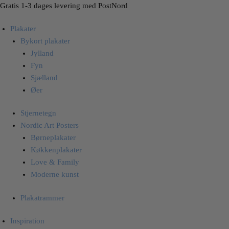
Skip
Skip
Gratis 1-3 dages levering med PostNord
to
to
Plakater
navigation
content
Bykort plakater
Jylland
Fyn
Sjælland
Øer
Stjernetegn
Nordic Art Posters
Børneplakater
Køkkenplakater
Love & Family
Moderne kunst
Plakatrammer
Inspiration