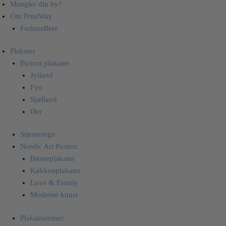
Mangler din by?
Om PrintWay
Forhandlere
Plakater
Bykort plakater
Jylland
Fyn
Sjælland
Øer
Stjernetegn
Nordic Art Posters
Børneplakater
Køkkenplakater
Love & Family
Moderne kunst
Plakatrammer