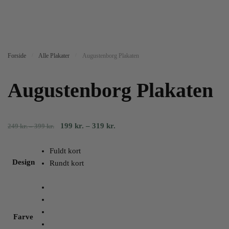
Forside
/
Alle Plakater
/
Augustenborg Plakaten
Augustenborg Plakaten
Prisinterval:
Prisinterval:
199
kr.
–
319
kr.
249
kr.
–
399
kr.
249
199
kr.
kr.
Fuldt kort
til
til
Design
Rundt kort
399
319
kr.
kr.
Farve