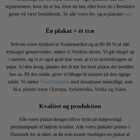
repræsentere, hvor du er fra, hvor du bor, eller hvor du i fremtiden
gerne vil være bosiddende. Se alle vores by- og ø-plakater
her
.
Én plakat = ét træ
Selvom vores trykkeri er Svanemærket og at 80-90 % af alle
tryksager genanvendes, støtter vi Verdens skove. Vi går meget op
i naturen, og vi er også godt klar over, at vi er storforbrugere af
papir. Af den årsag, plantes der ét træ for hver plakat der bestilles
hos os. På den måde, giver vi tilbage til naturen på den rigtige
måde. Vi støtter
TeamTrees.org
med donationer månedligt, som
bl.a. planter træer i Europa, Sydamerika, Afrika og Asien.
Kvalitet og produktion
Alle vores plakat-designs bliver trykt på miljøvenligt
premiumpapir af højeste kvalitet. Alle vores plakater printes i
Danmark for at sikre, at du som kunde modtager en plakat af