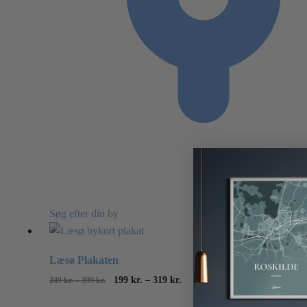
Søg efter din by
Læsø Plakaten
Odense P
Prisinterval:
Prisinterval:
Dette
199
kr.
–
319
kr.
249
kr.
–
399
kr.
249
kr.
–
399
249
199
vare
kr.