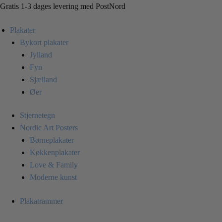
Skip
Skip
Gratis 1-3 dages levering med PostNord
to
to
Plakater
navigation
content
Bykort plakater
Jylland
Fyn
Sjælland
Øer
Stjernetegn
Nordic Art Posters
Børneplakater
Køkkenplakater
Love & Family
Moderne kunst
Plakatrammer