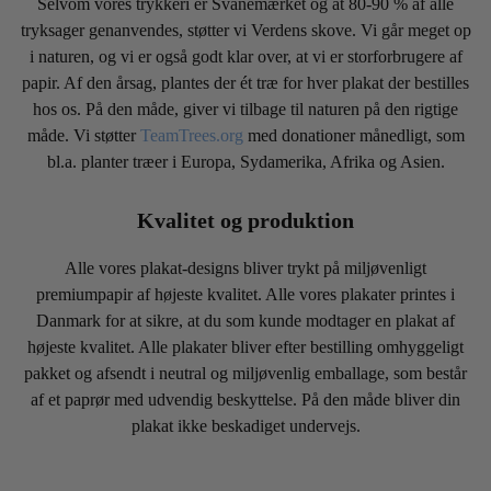
Selvom vores trykkeri er Svanemærket og at 80-90 % af alle
tryksager genanvendes, støtter vi Verdens skove. Vi går meget op
i naturen, og vi er også godt klar over, at vi er storforbrugere af
papir. Af den årsag, plantes der ét træ for hver plakat der bestilles
hos os. På den måde, giver vi tilbage til naturen på den rigtige
måde. Vi støtter
TeamTrees.org
med donationer månedligt, som
bl.a. planter træer i Europa, Sydamerika, Afrika og Asien.
Kvalitet og produktion
Alle vores plakat-designs bliver trykt på miljøvenligt
premiumpapir af højeste kvalitet. Alle vores plakater printes i
Danmark for at sikre, at du som kunde modtager en plakat af
højeste kvalitet. Alle plakater bliver efter bestilling omhyggeligt
pakket og afsendt i neutral og miljøvenlig emballage, som består
af et paprør med udvendig beskyttelse. På den måde bliver din
plakat ikke beskadiget undervejs.