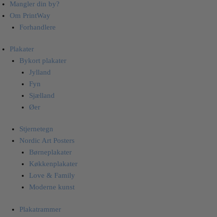
Mangler din by?
Om PrintWay
Forhandlere
Plakater
Bykort plakater
Jylland
Fyn
Sjælland
Øer
Stjernetegn
Nordic Art Posters
Børneplakater
Køkkenplakater
Love & Family
Moderne kunst
Plakatrammer