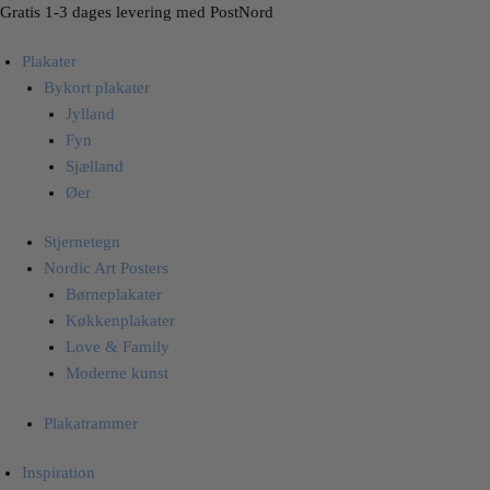
Skip
Skip
Gratis 1-3 dages levering med PostNord
to
to
Plakater
navigation
content
Bykort plakater
Jylland
Fyn
Sjælland
Øer
Stjernetegn
Nordic Art Posters
Børneplakater
Køkkenplakater
Love & Family
Moderne kunst
Plakatrammer
Inspiration