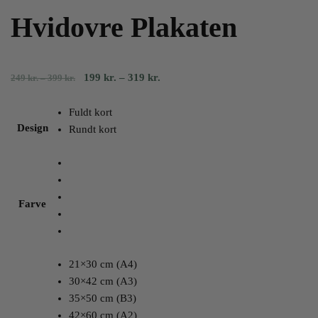
Hvidovre Plakaten
Prisinterval:
Prisinterval:
199
kr.
–
319
kr.
249
kr.
–
399
kr.
249
199
kr.
kr.
Fuldt kort
til
til
Design
Rundt kort
399
319
kr.
kr.
Farve
21×30 cm (A4)
30×42 cm (A3)
35×50 cm (B3)
42×60 cm (A2)