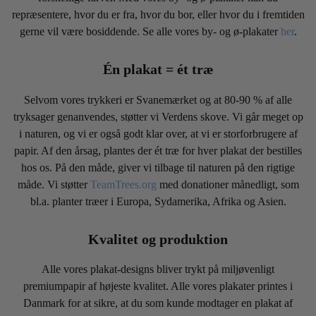
repræsentere, hvor du er fra, hvor du bor, eller hvor du i fremtiden
gerne vil være bosiddende. Se alle vores by- og ø-plakater
her
.
Én plakat = ét træ
Selvom vores trykkeri er Svanemærket og at 80-90 % af alle
tryksager genanvendes, støtter vi Verdens skove. Vi går meget op
i naturen, og vi er også godt klar over, at vi er storforbrugere af
papir. Af den årsag, plantes der ét træ for hver plakat der bestilles
hos os. På den måde, giver vi tilbage til naturen på den rigtige
måde. Vi støtter
TeamTrees.org
med donationer månedligt, som
bl.a. planter træer i Europa, Sydamerika, Afrika og Asien.
Kvalitet og produktion
Alle vores plakat-designs bliver trykt på miljøvenligt
premiumpapir af højeste kvalitet. Alle vores plakater printes i
Danmark for at sikre, at du som kunde modtager en plakat af