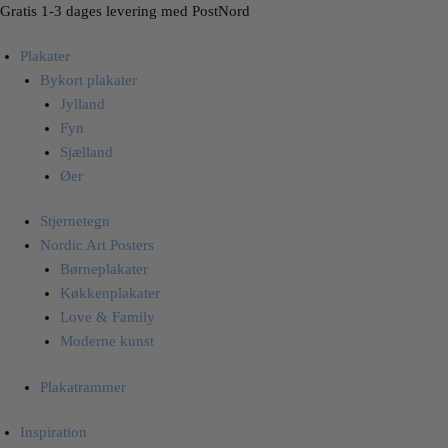
Skip
Skip
Gratis 1-3 dages levering med PostNord
to
to
Plakater
navigation
content
Bykort plakater
Jylland
Fyn
Sjælland
Øer
Stjernetegn
Nordic Art Posters
Børneplakater
Køkkenplakater
Love & Family
Moderne kunst
Plakatrammer
Inspiration