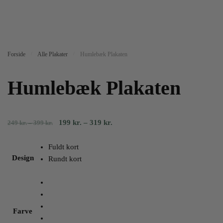
Forside
/
Alle Plakater
/
Humlebæk Plakaten
Humlebæk Plakaten
Prisinterval:
Prisinterval:
199
kr.
–
319
kr.
249
kr.
–
399
kr.
249
199
kr.
kr.
Fuldt kort
til
til
Design
Rundt kort
399
319
kr.
kr.
Farve