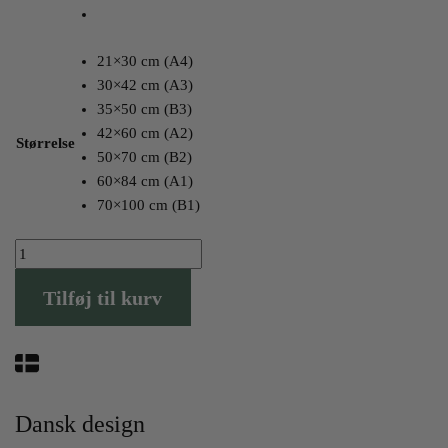
21×30 cm (A4)
30×42 cm (A3)
35×50 cm (B3)
42×60 cm (A2)
Størrelse
50×70 cm (B2)
60×84 cm (A1)
70×100 cm (B1)
Humlebæk
Plakaten
Tilføj til kurv
antal
Dansk design