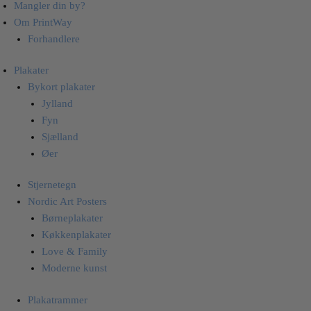
Mangler din by?
Om PrintWay
Forhandlere
Plakater
Bykort plakater
Jylland
Fyn
Sjælland
Øer
Stjernetegn
Nordic Art Posters
Børneplakater
Køkkenplakater
Love & Family
Moderne kunst
Plakatrammer