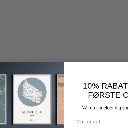
10% RABAT
FØRSTE 
Når du tilmelder dig v