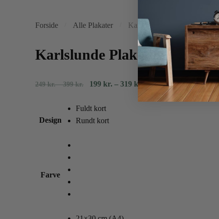
Forside
Alle Plakater
Karlslunde Plakaten
/
/
Karlslunde Plakaten
Prisinterval:
Prisinterval:
199
kr.
–
319
kr.
249
kr.
–
399
kr.
249
199
kr.
kr.
Fuldt kort
til
Design
til
Rundt kort
399
319
kr.
kr.
Farve
21×30 cm (A4)