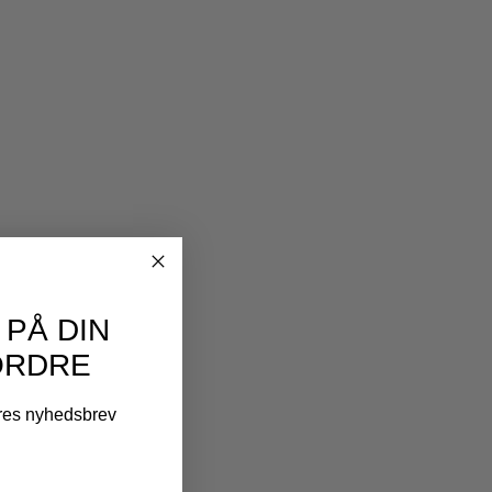
 PÅ DIN
ORDRE
ores nyhedsbrev