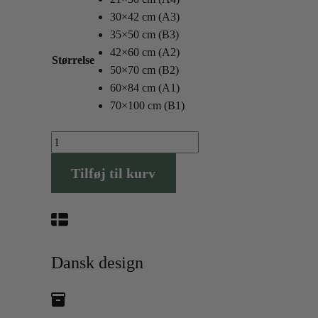
30×42 cm (A3)
35×50 cm (B3)
42×60 cm (A2)
Størrelse
50×70 cm (B2)
60×84 cm (A1)
70×100 cm (B1)
Karlslunde
Plakaten
Tilføj til kurv
antal
Dansk design