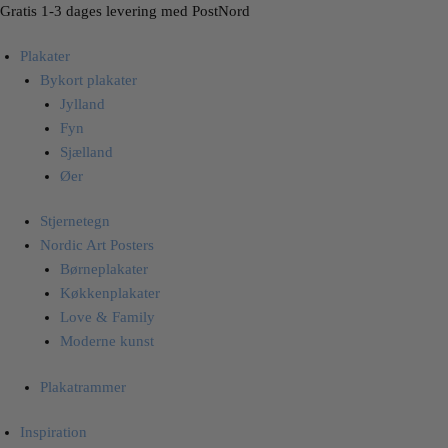
Skip
Skip
Gratis 1-3 dages levering med PostNord
to
to
Plakater
navigation
content
Bykort plakater
Jylland
Fyn
Sjælland
Øer
Stjernetegn
Nordic Art Posters
Børneplakater
Køkkenplakater
Love & Family
Moderne kunst
Plakatrammer
Inspiration