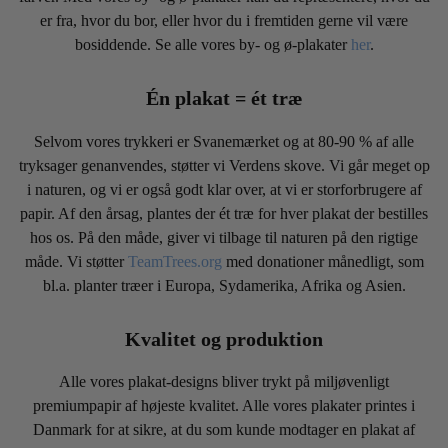
er fra, hvor du bor, eller hvor du i fremtiden gerne vil være
bosiddende. Se alle vores by- og ø-plakater
her
.
Én plakat = ét træ
Selvom vores trykkeri er Svanemærket og at 80-90 % af alle
tryksager genanvendes, støtter vi Verdens skove. Vi går meget op
i naturen, og vi er også godt klar over, at vi er storforbrugere af
papir. Af den årsag, plantes der ét træ for hver plakat der bestilles
hos os. På den måde, giver vi tilbage til naturen på den rigtige
måde. Vi støtter
TeamTrees.org
med donationer månedligt, som
bl.a. planter træer i Europa, Sydamerika, Afrika og Asien.
Kvalitet og produktion
Alle vores plakat-designs bliver trykt på miljøvenligt
premiumpapir af højeste kvalitet. Alle vores plakater printes i
Danmark for at sikre, at du som kunde modtager en plakat af