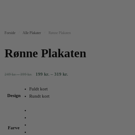
Forside
/
Alle Plakater
/
Rønne Plakaten
Rønne Plakaten
Prisinterval:
Prisinterval:
199
kr.
–
319
kr.
249
kr.
–
399
kr.
249
199
kr.
kr.
Fuldt kort
til
til
Design
Rundt kort
399
319
kr.
kr.
Farve