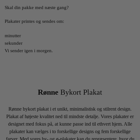
Skal din pakke med næste gang?
Plakater printes og sendes om:
minutter
sekunder
Vi sender igen i morgen.
Rønne
Bykort Plakat
Rønne bykort plakat i et unikt, minimalistisk og stilrent design.
Plakat af højeste kvalitet ned til mindste detalje. Vores plakater er
designet med fokus på, at kunne passe ind til ethvert hjem. Alle
plakater kan vælges i to forskellige designs og fem forskellige
farver. Med vores by- og ø-plakater kan du repræsentere, hvor du