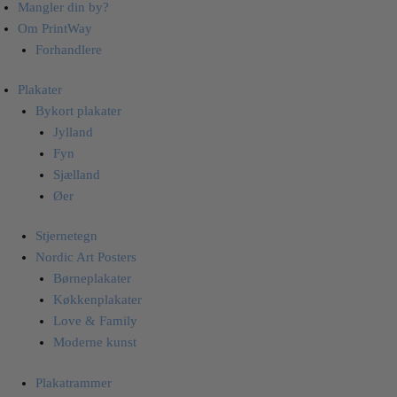
Mangler din by?
Om PrintWay
Forhandlere
Plakater
Bykort plakater
Jylland
Fyn
Sjælland
Øer
Stjernetegn
Nordic Art Posters
Børneplakater
Køkkenplakater
Love & Family
Moderne kunst
Plakatrammer