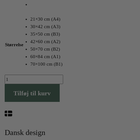
21×30 cm (A4)
30×42 cm (A3)
35×50 cm (B3)
42×60 cm (A2)
Størrelse
50×70 cm (B2)
60×84 cm (A1)
70×100 cm (B1)
Rønne
Plakaten
Tilføj til kurv
antal
Dansk design