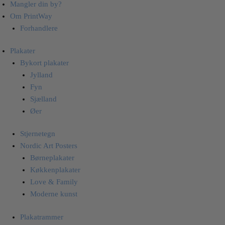
Mangler din by?
Om PrintWay
Forhandlere
Plakater
Bykort plakater
Jylland
Fyn
Sjælland
Øer
Stjernetegn
Nordic Art Posters
Børneplakater
Køkkenplakater
Love & Family
Moderne kunst
Plakatrammer