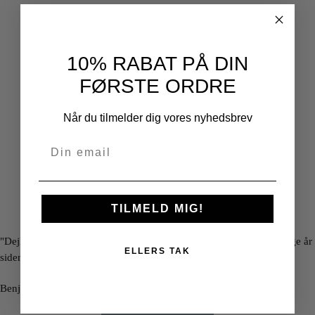
10% RABAT PÅ DIN
FØRSTE ORDRE
Når du tilmelder dig vores nyhedsbrev
TILMELD MIG!
"Dejligt at mindes om min barndomsby, efter jeg er flyttet for mange år
ELLERS TAK
siden."
Benjamin Juhl Hasager