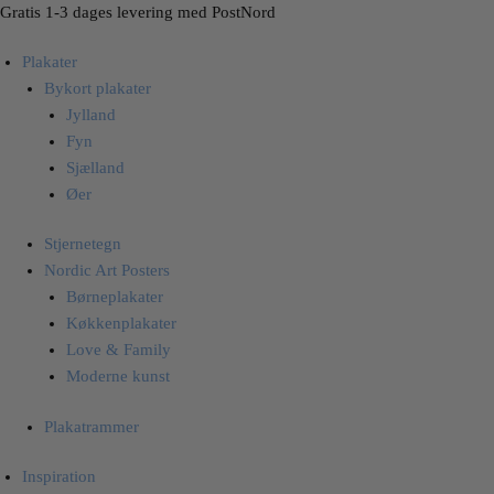
Skip
Skip
Gratis 1-3 dages levering med PostNord
to
to
Plakater
navigation
content
Bykort plakater
Jylland
Fyn
Sjælland
Øer
Stjernetegn
Nordic Art Posters
Børneplakater
Køkkenplakater
Love & Family
Moderne kunst
Plakatrammer
Inspiration