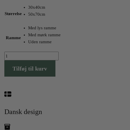
kr.
kr.
30x40cm
til
til
Størrelse
50x70cm
499
399
kr.
kr.
Med lys ramme
Med mørk ramme
Ramme
Uden ramme
Elefantus
blå
Tilføj til kurv
antal
Dansk design