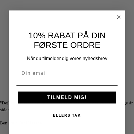
10% RABAT PÅ DIN
FØRSTE ORDRE
Når du tilmelder dig vores nyhedsbrev
TILMELD MIG!
"Dejligt at mindes om min barndomsby, efter jeg er flyttet for mange år
siden."
ELLERS TAK
Benjamin Juhl Hasager