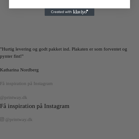
"Hurtig levering og godt pakket ind. Plakaten er som forventet og
pynter fint!"
Katharina Nordberg
Få inspiration på Instagram
@printway.dk
Få inspiration på Instagram
@printway.dk