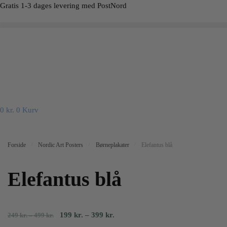
Skip
Skip
Gratis 1-3 dages levering med PostNord
to
to
navigation
content
0
kr.
0
Kurv
Forside
/
Nordic Art Posters
/
Børneplakater
/
Elefantus blå
Elefantus blå
Prisinterval:
Prisinterval:
199
kr.
–
399
kr.
249
kr.
–
499
kr.
249
199