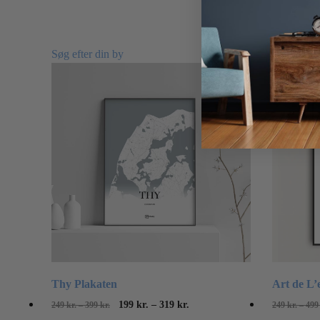
Søg efter din by
Thy Plakaten
Art de L’
Prisinterval:
Prisinterval:
Dette
199
kr.
–
319
kr.
249
kr.
–
399
kr.
249
kr.
–
499
249
199