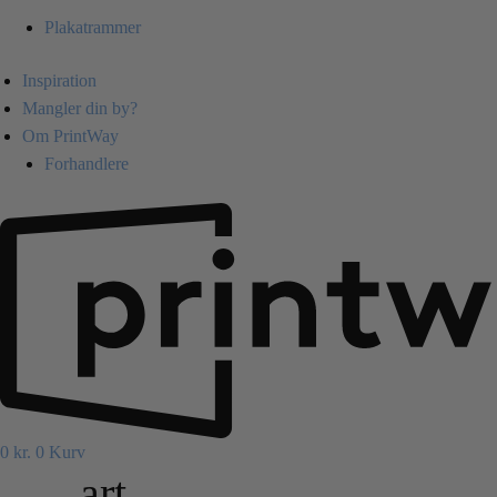
Plakatrammer
Inspiration
Mangler din by?
Om PrintWay
Forhandlere
0
kr.
0
Kurv
art