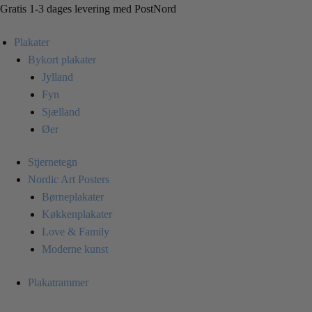
Skip
Skip
Gratis 1-3 dages levering med PostNord
to
to
Plakater
navigation
content
Bykort plakater
Jylland
Fyn
Sjælland
Øer
Stjernetegn
Nordic Art Posters
Børneplakater
Køkkenplakater
Love & Family
Moderne kunst
Plakatrammer