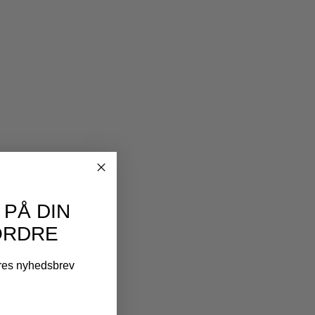
 PÅ DIN
ORDRE
ores nyhedsbrev