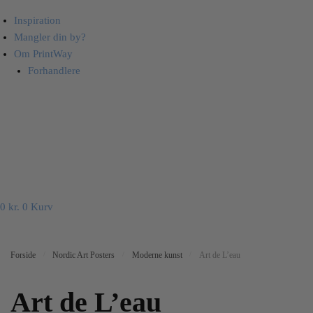
Inspiration
Mangler din by?
Om PrintWay
Forhandlere
0
kr.
0
Kurv
Forside
/
Nordic Art Posters
/
Moderne kunst
/
Art de L’eau
Art de L’eau