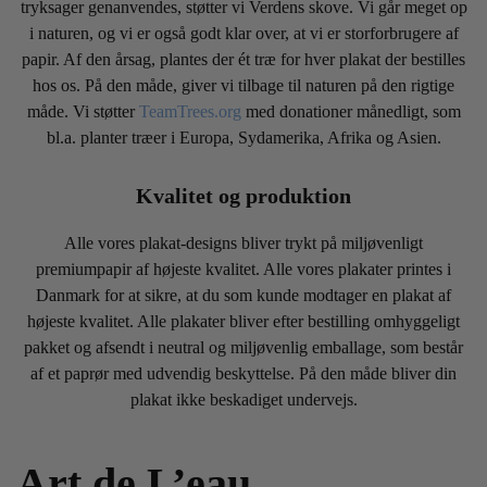
tryksager genanvendes, støtter vi Verdens skove. Vi går meget op
i naturen, og vi er også godt klar over, at vi er storforbrugere af
papir. Af den årsag, plantes der ét træ for hver plakat der bestilles
hos os. På den måde, giver vi tilbage til naturen på den rigtige
måde. Vi støtter
TeamTrees.org
med donationer månedligt, som
bl.a. planter træer i Europa, Sydamerika, Afrika og Asien.
Kvalitet og produktion
Alle vores plakat-designs bliver trykt på miljøvenligt
premiumpapir af højeste kvalitet. Alle vores plakater printes i
Danmark for at sikre, at du som kunde modtager en plakat af
højeste kvalitet. Alle plakater bliver efter bestilling omhyggeligt
pakket og afsendt i neutral og miljøvenlig emballage, som består
af et paprør med udvendig beskyttelse. På den måde bliver din
plakat ikke beskadiget undervejs.
Art de L’eau