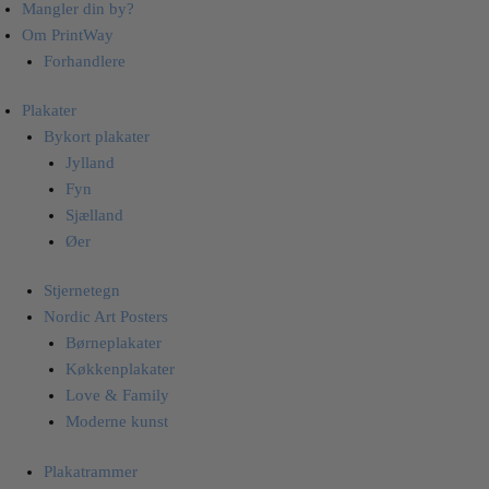
Mangler din by?
Om PrintWay
Forhandlere
Plakater
Bykort plakater
Jylland
Fyn
Sjælland
Øer
Stjernetegn
Nordic Art Posters
Børneplakater
Køkkenplakater
Love & Family
Moderne kunst
Plakatrammer