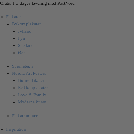
Skip
Skip
Gratis 1-3 dages levering med PostNord
to
to
Plakater
navigation
content
Bykort plakater
Jylland
Fyn
Sjælland
Øer
Stjernetegn
Nordic Art Posters
Børneplakater
Køkkenplakater
Love & Family
Moderne kunst
Plakatrammer
Inspiration