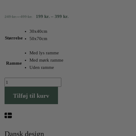
Prisinterval:
Prisinterval:
199
kr.
–
399
kr.
249
kr.
–
499
kr.
249
199
kr.
kr.
30x40cm
til
til
Størrelse
50x70cm
499
399
kr.
kr.
Med lys ramme
Med mørk ramme
Ramme
Uden ramme
Art
de
Tilføj til kurv
L’eau
antal
Dansk design