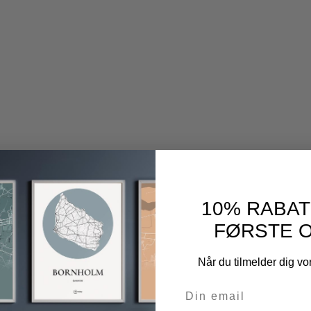
10% RABAT
FØRSTE 
Når du tilmelder dig v