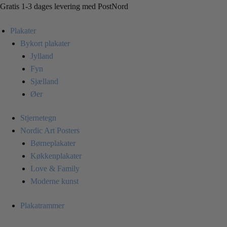
Skip
Skip
Gratis 1-3 dages levering med PostNord
to
to
Plakater
navigation
content
Bykort plakater
Jylland
Fyn
Sjælland
Øer
Stjernetegn
Nordic Art Posters
Børneplakater
Køkkenplakater
Love & Family
Moderne kunst
Plakatrammer