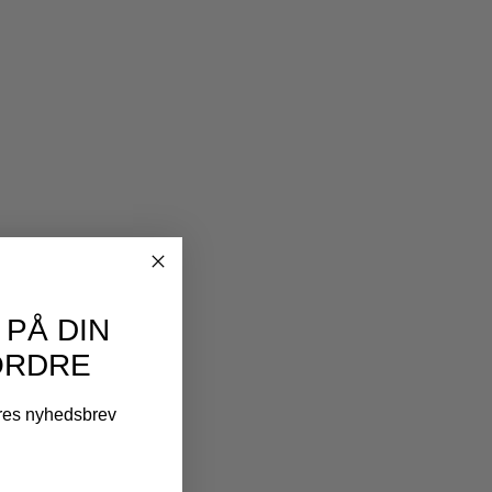
 PÅ DIN
ORDRE
ores nyhedsbrev