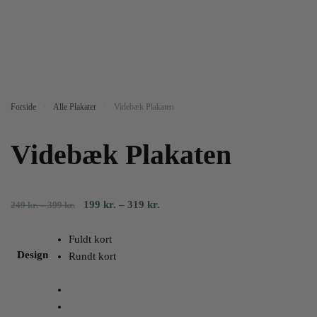
Forside
/
Alle Plakater
/
Videbæk Plakaten
Videbæk Plakaten
Prisinterval:
Prisinterval:
199
kr.
–
319
kr.
249
kr.
–
399
kr.
249
199
kr.
kr.
Fuldt kort
til
til
Design
Rundt kort
399
319
kr.
kr.