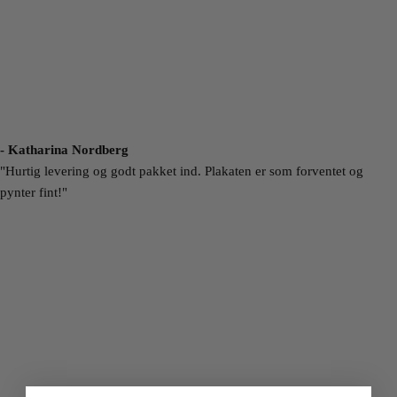
- Katharina Nordberg
"Hurtig levering og godt pakket ind. Plakaten er som forventet og
pynter fint!"