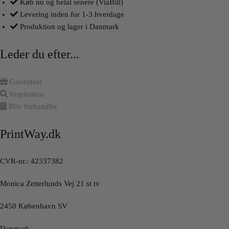
Køb nu og betal senere (ViaBill)
Levering inden for 1-3 hverdage
Produktion og lager i Danmark
Leder du efter...
Gaveidéer
Inspiration
Bliv forhandler
PrintWay.dk
CVR-nr.: 42337382
Monica Zetterlunds Vej 21 st tv
2450 København SV
Danmark