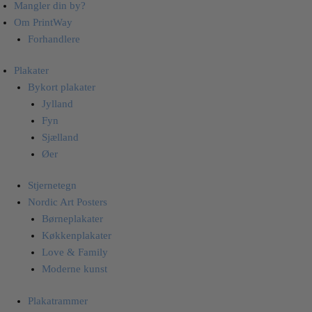
Mangler din by?
Om PrintWay
Forhandlere
Plakater
Bykort plakater
Jylland
Fyn
Sjælland
Øer
Stjernetegn
Nordic Art Posters
Børneplakater
Køkkenplakater
Love & Family
Moderne kunst
Plakatrammer