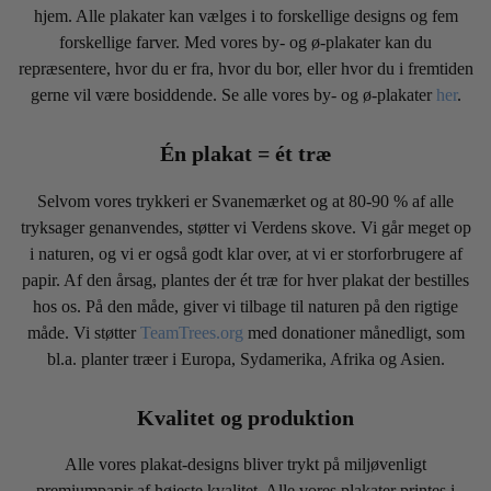
hjem. Alle plakater kan vælges i to forskellige designs og fem
forskellige farver. Med vores by- og ø-plakater kan du
repræsentere, hvor du er fra, hvor du bor, eller hvor du i fremtiden
gerne vil være bosiddende. Se alle vores by- og ø-plakater
her
.
Én plakat = ét træ
Selvom vores trykkeri er Svanemærket og at 80-90 % af alle
tryksager genanvendes, støtter vi Verdens skove. Vi går meget op
i naturen, og vi er også godt klar over, at vi er storforbrugere af
papir. Af den årsag, plantes der ét træ for hver plakat der bestilles
hos os. På den måde, giver vi tilbage til naturen på den rigtige
måde. Vi støtter
TeamTrees.org
med donationer månedligt, som
bl.a. planter træer i Europa, Sydamerika, Afrika og Asien.
Kvalitet og produktion
Alle vores plakat-designs bliver trykt på miljøvenligt
premiumpapir af højeste kvalitet. Alle vores plakater printes i