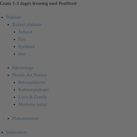
Skip
Skip
Gratis 1-3 dages levering med PostNord
to
to
Plakater
navigation
content
Bykort plakater
Jylland
Fyn
Sjælland
Øer
Stjernetegn
Nordic Art Posters
Børneplakater
Køkkenplakater
Love & Family
Moderne kunst
Plakatrammer
Inspiration