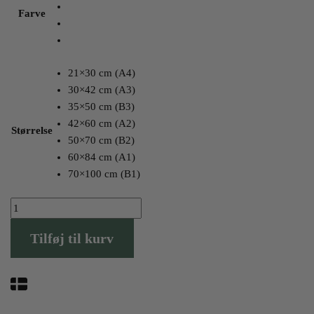
Farve
21×30 cm (A4)
30×42 cm (A3)
35×50 cm (B3)
42×60 cm (A2)
Størrelse
50×70 cm (B2)
60×84 cm (A1)
70×100 cm (B1)
Videbæk
Plakaten
Tilføj til kurv
antal